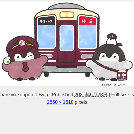
hankyu-koupen-1
By
u
|
Published
2021年6月28日
|
Full size is
2560 × 1618
pixels