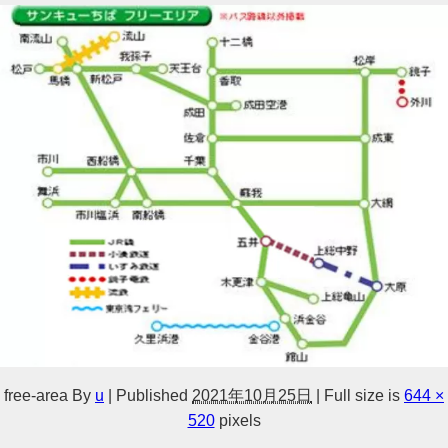
free-area
By
u
|
Published
2021年10月25日
|
Full size is
644 ×
520
pixels