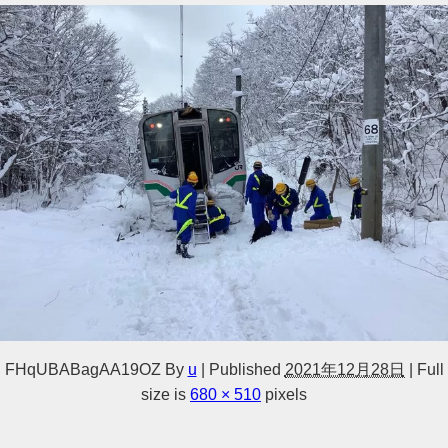
FHqUBABagAA19OZ
By
u
|
Published
2021年12月28日
|
Full
size is
680 × 510
pixels