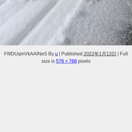
FI9DUqmVkAAlNeS
By
u
|
Published
2022年1月13日
|
Full
size is
576 × 768
pixels