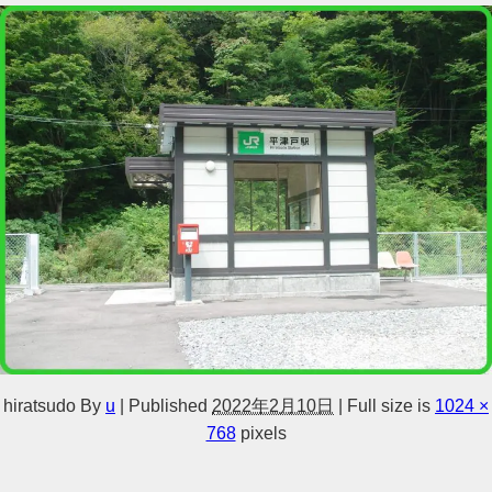
hiratsudo
By
u
|
Published
2022年2月10日
|
Full size is
1024 ×
768
pixels