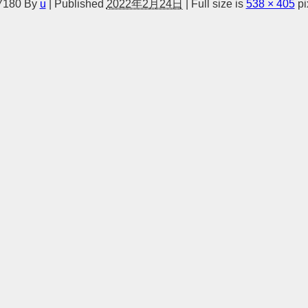
7180
By
u
|
Published
2022年2月24日
|
Full size is
538 × 405
pi