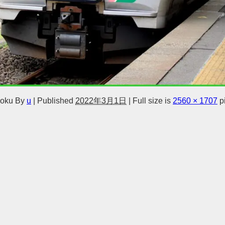
hoku
By
u
|
Published
2022年3月1日
|
Full size is
2560 × 1707
p