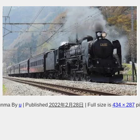
unma
By
u
|
Published
2022年2月28日
|
Full size is
434 × 287
pi