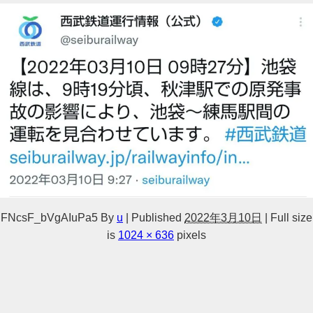
FNcsF_bVgAIuPa5
By
u
|
Published
2022年3月10日
|
Full size
is
1024 × 636
pixels