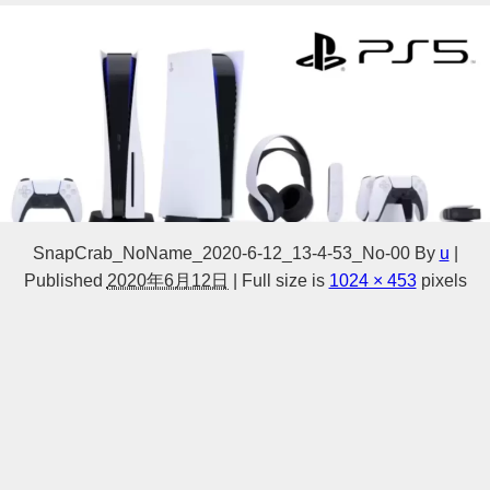
SnapCrab_NoName_2020-6-12_13-4-53_No-00
By
u
|
Published
2020年6月12日
|
Full size is
1024 × 453
pixels