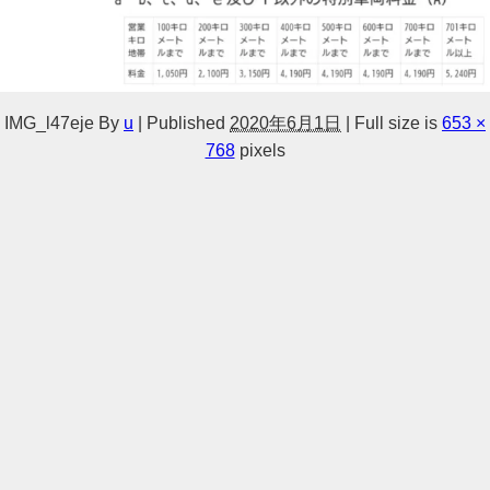
IMG_l47eje
By
u
|
Published
2020年6月1日
|
Full size is
653 ×
768
pixels