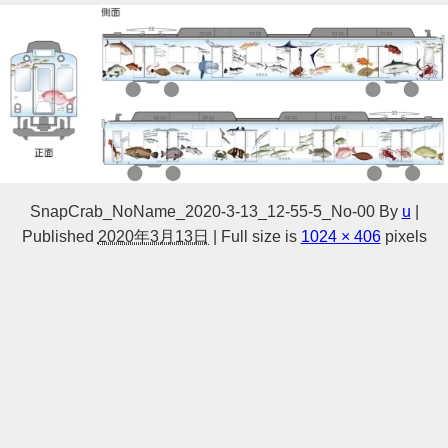
SnapCrab_NoName_2020-3-13_12-55-5_No-00
By
u
|
Published
2020年3月13日
|
Full size is
1024 × 406
pixels