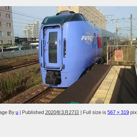
age
By
u
|
Published
2020年3月27日
|
Full size is
567 × 319
pix