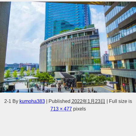
2-1
By
kumoha383
|
Published
2022年1月23日
|
Full size is
713 × 477
pixels