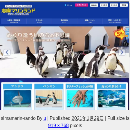
simamarin-rando
By
u
|
Published
2021年1月29日
|
Full size is
919 × 768
pixels