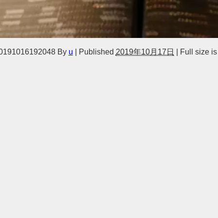
0191016192048
By
u
|
Published
2019年10月17日
|
Full size i