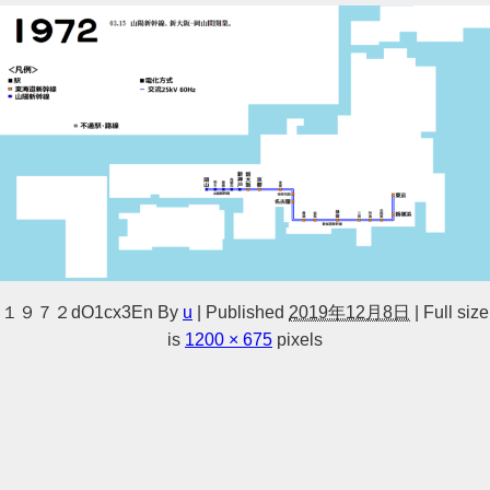
１９７２dO1cx3En
By
u
|
Published
2019年12月8日
|
Full size
is
1200 × 675
pixels