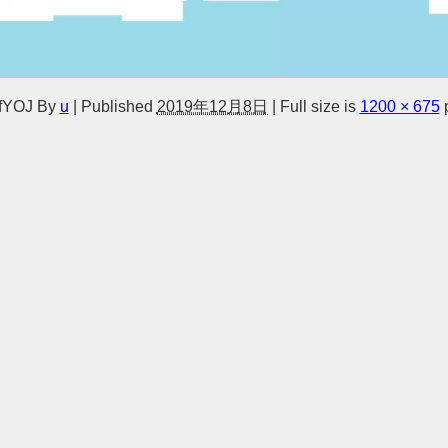
fYOJ
By
u
|
Published
2019年12月8日
|
Full size is
1200 × 675
p