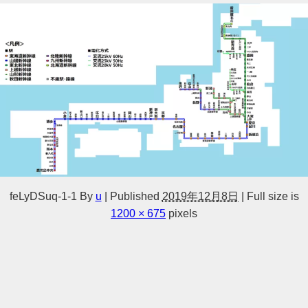
feLyDSuq-1-1
By
u
|
Published
2019年12月8日
|
Full size is
1200 × 675
pixels