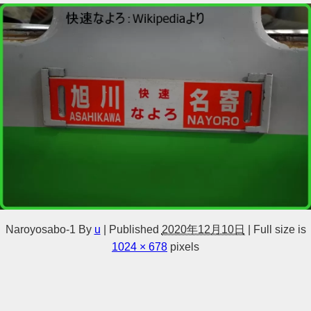
Naroyosabo-1
By
u
|
Published
2020年12月10日
|
Full size is
1024 × 678
pixels