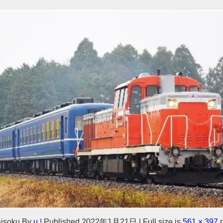
isoku
By
u
|
Published
2022年1月21日
|
Full size is
561 × 397
p