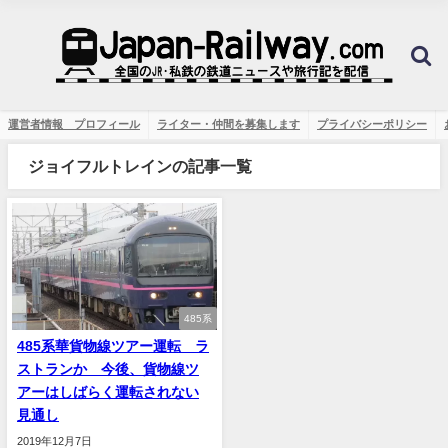
運営者情報 プロフィール
ライター・仲間を募集します
プライバシーポリシー
ジョイフルトレインの記事一覧
485系
485系華貨物線ツアー運転 ラ
ストランか 今後、貨物線ツ
アーはしばらく運転されない
見通し
2019年12月7日