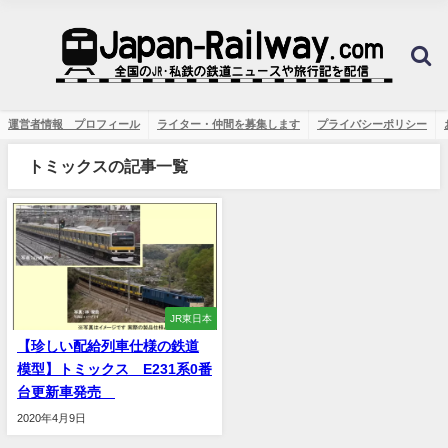
運営者情報 プロフィール
ライター・仲間を募集します
プライバシーポリシー
トミックスの記事一覧
JR東日本
【珍しい配給列車仕様の鉄道
模型】トミックス E231系0番
台更新車発売
2020年4月9日