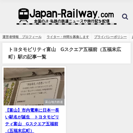
運営者情報 プロフィール
ライター・仲間を募集します
プライバシーポリシー
トヨタモビリティ富山 Gスクエア五福前（五福末広
町）駅の記事一覧
富山地方鉄道
【富山】市内電車に日本一長
い駅名が誕生 トヨタモビリ
ティ富山 Gスクエア五福前
（五福末広町）