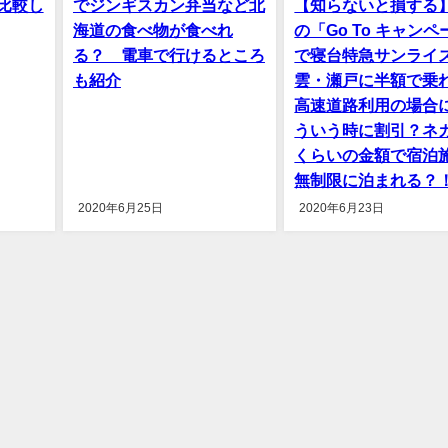
比較し
でジンギスカン弁当など北
【知らないと損する
海道の食べ物が食べれ
の「Go To キャン
る？ 電車で行けるところ
で寝台特急サンライ
も紹介
雲・瀬戸に半額で乗
高速道路利用の場合
ういう時に割引？ネ
くらいの金額で宿泊
無制限に泊まれる？
2020年6月25日
2020年6月23日