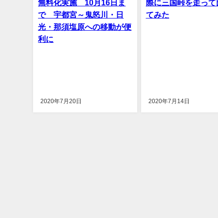
無料化実施 10月16日ま
際に三国峠を走って
で 宇都宮～鬼怒川・日
てみた
光・那須塩原への移動が便
利に
2020年7月20日
2020年7月14日