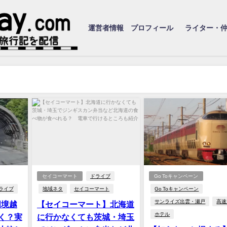
運営者情報 プロフィール
ライター・
セイコーマート
ドライブ
Go Toキャンペーン
ライブ
地域ネタ
セイコーマート
Go Toキャンペーン
サンライズ出雲・瀬戸
高速
国境越
【セイコーマート】北海道
ホテル
く？実
に行かなくても茨城・埼玉