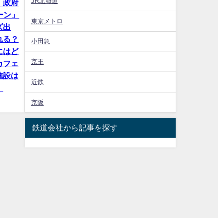
JR北海道
】政府
ペーン」
東京メトロ
ズ出
れる？
小田急
にはど
京王
カフェ
施設は
近鉄
！
京阪
鉄道会社から記事を探す