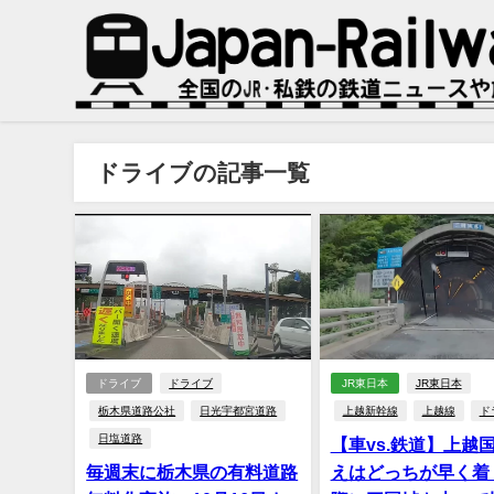
ドライブの記事一覧
ドライブ
ドライブ
JR東日本
JR東日本
栃木県道路公社
日光宇都宮道路
上越新幹線
上越線
ド
日塩道路
【車vs.鉄道】上越
毎週末に栃木県の有料道路
えはどっちが早く着