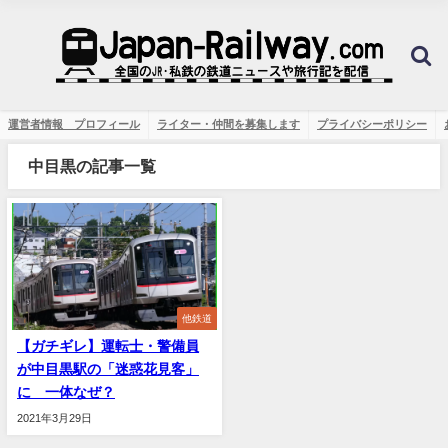
運営者情報 プロフィール
ライター・仲間を募集します
プライバシーポリシー
中目黒の記事一覧
他鉄道
【ガチギレ】運転士・警備員
が中目黒駅の「迷惑花見客」
に 一体なぜ？
2021年3月29日