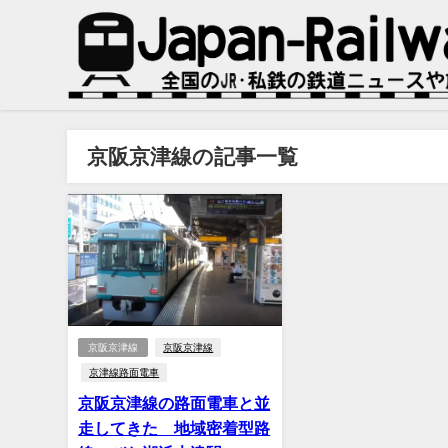
京阪京津線の記事一覧
京阪京津線
京阪京津線
京津線路面電車
京阪京津線の路面電車と並
走してきた 地域密着型路