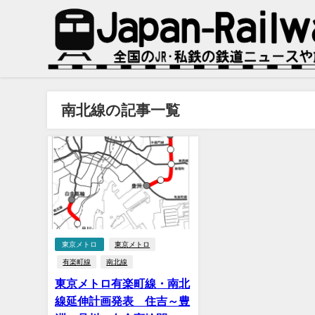
南北線の記事一覧
東京メトロ
東京メトロ
有楽町線
南北線
東京メトロ有楽町線・南北
線延伸計画発表 住吉～豊