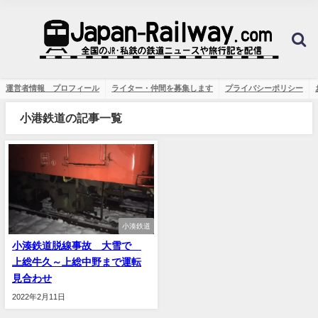
運営者情報 プロフィール
ライター・仲間を募集します
プライバシーポリシー
小港鉄道の記事一覧
小湊鉄道
小湊鉄道脱線事故 大雪で
上総牛久～上総中野まで運転
見合わせ
2022年2月11日