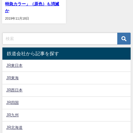
特急カラー」（原色）も消滅
か
2019年11月18日
鉄道会社から記事を探す
JR東日本
JR東海
JR西日本
JR四国
JR九州
JR北海道