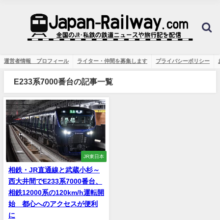
運営者情報 プロフィール
ライター・仲間を募集します
プライバシーポリシー
E233系7000番台の記事一覧
JR東日本
相鉄・JR直通線と武蔵小杉～
西大井間でE233系7000番台、
相鉄12000系の120km/h運転開
始 都心へのアクセスが便利
に