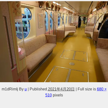
m1dRimIj
By
u
|
Published
2021年4月20日
|
Full size is
680 ×
510
pixels