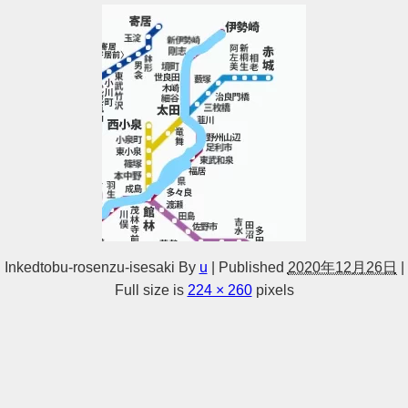
Inkedtobu-rosenzu-isesaki
By
u
|
Published
2020年12月26日
|
Full size is
224 × 260
pixels