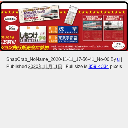
SnapCrab_NoName_2020-11-11_17-56-41_No-00
By
u
|
Published
2020年11月11日
|
Full size is
859 × 334
pixels