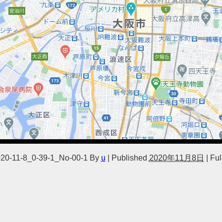
0-11-8_0-39-1_No-00-1
By
u
|
Published
2020年11月8日
|
Full