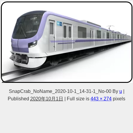
SnapCrab_NoName_2020-10-1_14-31-1_No-00
By
u
|
Published
2020年10月1日
|
Full size is
443 × 274
pixels