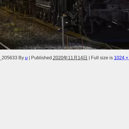
_205633
By
u
|
Published
2020年11月14日
|
Full size is
1024 ×