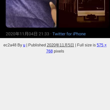
ec2a48
By
u
|
Published
2020年11月5日
|
Full size is
575 ×
768
pixels