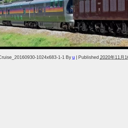
ruise_20160930-1024x683-1-1
By
u
|
Published
2020年11月1