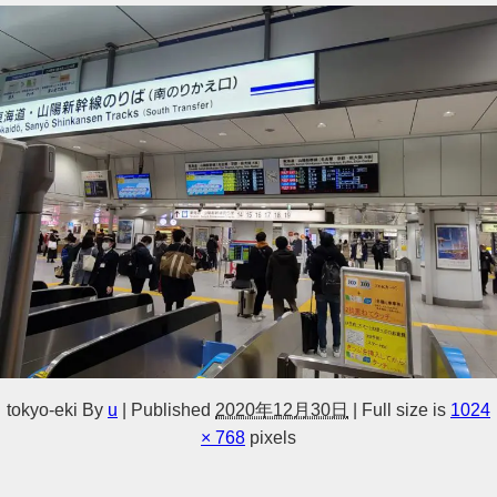
tokyo-eki
By
u
|
Published
2020年12月30日
|
Full size is
1024
× 768
pixels