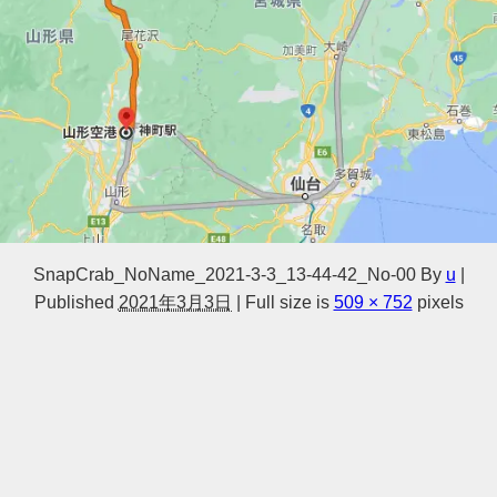
SnapCrab_NoName_2021-3-3_13-44-42_No-00
By
u
|
Published
2021年3月3日
|
Full size is
509 × 752
pixels