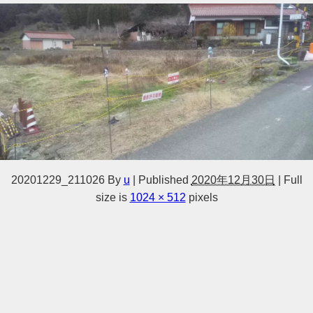
20201229_211026
By
u
|
Published
2020年12月30日
|
Full
size is
1024 × 512
pixels