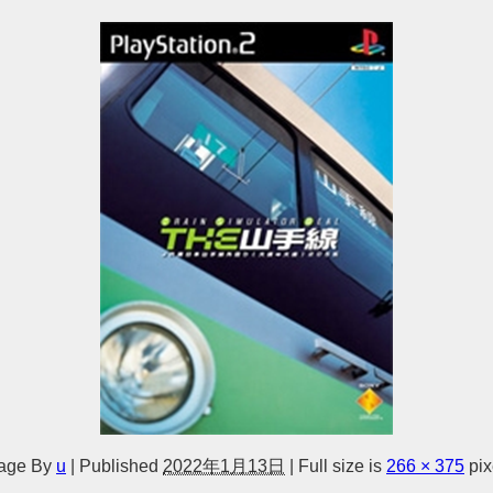
age
By
u
|
Published
2022年1月13日
|
Full size is
266 × 375
pix