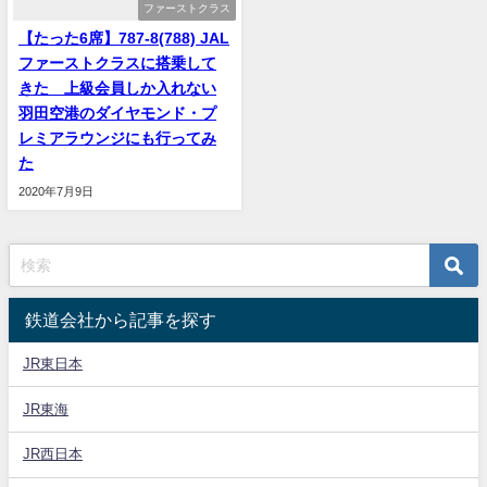
ファーストクラス
【たった6席】787-8(788) JAL
ファーストクラスに搭乗して
きた 上級会員しか入れない
羽田空港のダイヤモンド・プ
レミアラウンジにも行ってみ
た
2020年7月9日
鉄道会社から記事を探す
JR東日本
JR東海
JR西日本