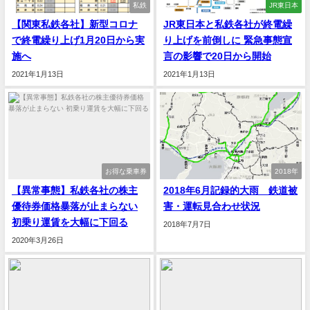
私鉄
JR東日本
【関東私鉄各社】新型コロナ
JR東日本と私鉄各社が終電繰
で終電繰り上げ1月20日から実
り上げを前倒しに 緊急事態宣
施へ
言の影響で20日から開始
2021年1月13日
2021年1月13日
お得な乗車券
2018年
【異常事態】私鉄各社の株主
2018年6月記録的大雨 鉄道被
優待券価格暴落が止まらない
害・運転見合わせ状況
初乗り運賃を大幅に下回る
2018年7月7日
2020年3月26日