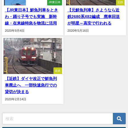
JR東日本
近鉄
【JR東日本】鮮魚列車をとき
【元鮮魚列車】さようなら近
わ・踊り子号でも実施 新幹
鉄2680系X82編成 廃車回送
線・在来線特急を物流に活用
が明星～高安で行われる
2020年9月4日
2020年5月16日
近鉄
【近鉄】ダイヤ改正で鮮魚列
車廃止へ 一部快速急行での
貸切が決まる
2020年2月14日