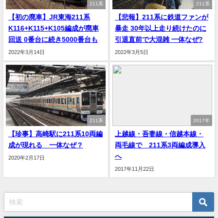
211系
211系
【初の廃車】JR東海211系
【悲報】211系に鉄道ファンが
K116+K115+K105編成が廃車
暴走 30年以上走り続けたのに
回送 0番台に続き5000番台も
引退直前で大混雑 一体なぜ?
2022年3月14日
2022年3月5日
211系
2017年
【珍事】高崎駅に211系10両編
上越線・吾妻線・信越本線・
成が現れる 一体なぜ？
両毛線で 211系3両編成導入
へ
2020年2月17日
2017年11月22日