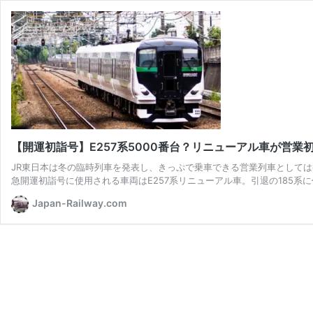
【開運初詣号】E257系5000番台？リニューアル車が営業
JR東日本は冬の臨時列車を発表し、きっぷで乗車できる営業列車としては
急開運初詣号に使用される車両はE257系リニューアル車。引退の185系
Japan-Railway.com