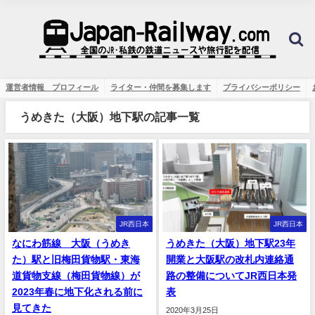
運営者情報 プロフィール
ライター・仲間を募集します
プライバシーポリシー
うめきた（大阪）地下駅の記事一覧
JR西日本
JR西日本
なにわ筋線 大阪（うめき
うめきた（大阪）地下駅23年
た）駅と旧梅田貨物駅・東海
開業と大阪駅の改札内連絡通
道貨物支線（梅田貨物線）が
路の整備についてJR西日本発
2023年春に地下化される前に
表
見てきた
2020年3月25日