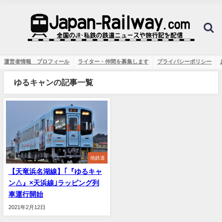
運営者情報 プロフィール
ライター・仲間を募集します
プライバシーポリシー
ゆるキャンの記事一覧
他鉄道
【天竜浜名湖線】｢『ゆるキャ
ン△』×天浜線｣ラッピング列
車運行開始
2021年2月12日